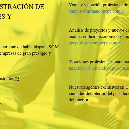
Venta y valuación profesionel de
ISTRACIÓN DE
campos@armandopepe.com.ar
S Y
Análisis de proyectos y nuevos e
análisis edilicio, económico y fi
apepe@armandopepe.com.ar
importante de habla hispana SOM
empresas de gran prestigio y
Tasaciones profesionales para par
tasaciones@armandopepe.com.a
ustriales.
Nuestros agentes exclusivos en C
ciudades del interior del país, fa
del interior.
s.