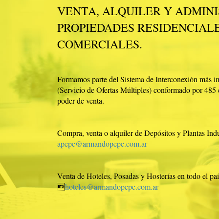
VENTA, ALQUILER Y ADMIN
PROPIEDADES RESIDENCIALE
COMERCIALES.
Formamos parte del Sistema de Interconexión más 
(Servicio de Ofertas Múltiples) conformado por 485 
poder de venta.
Compra, venta o alquiler de Depósitos y Plantas Ind
apepe@armandopepe.com.ar
Venta de Hoteles, Posadas y Hosterías en todo el paí

hoteles@armandopepe.com.ar