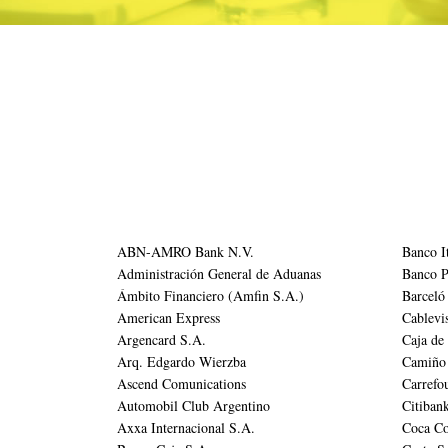
ABN-AMRO Bank N.V.
Banco I
Administración General de Aduanas
Banco P
Ámbito Financiero (Amfin S.A.)
Barceló
American Express
Cablevi
Argencard S.A.
Caja de 
Arq. Edgardo Wierzba
Camiño
Ascend Comunications
Carrefo
Automobil Club Argentino
Citiban
Axxa Internacional S.A.
Coca Co