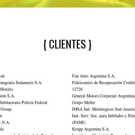
{ CLIENTES }
taú
Fiat Auto Argentina S.A.
atagonia Sudameris S.A.
Fideicomiso de Recuperación Credit
 Hoteles
12726
sión S.A.
General Motors Corporate Argentina
Jubilaciones Policía Federal
Grupo Meller
 Group
IMSA Ind. Metalurgicas Sud-Ameri
ur
Inst. Serv. Soc. para Jubilados y Pe
k N.A.
(PAMI)
la
Krupp Argentina S.A.