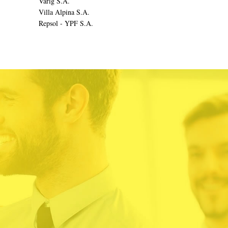
Varig S.A.
Villa Alpina S.A.
Repsol - YPF S.A.