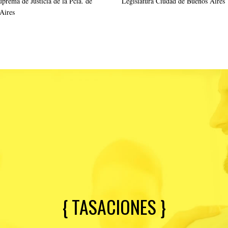
prema de Justicia de la Pcia. de
Legislatura Ciudad de Buenos Aires
Aires
{ TASACIONES }