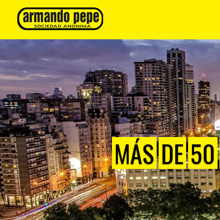
MÁS
DE
50