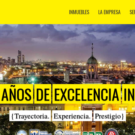
INMUEBLES
LA EMPRESA
SE
AÑOS
DE
EXCELENCIA
I
{Trayectoria.
Experiencia.
Prestigio}